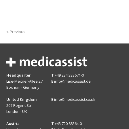
Previous
Headquarter
T
+49 234 333671-0
Lise-Meitner-Allee 27
E
info@medicassist.de
Bochum · Germany
United Kingdom
E
info@medicassist.co.uk
207 Regent Str
London · UK
Austria
T
+43 720 88364-0